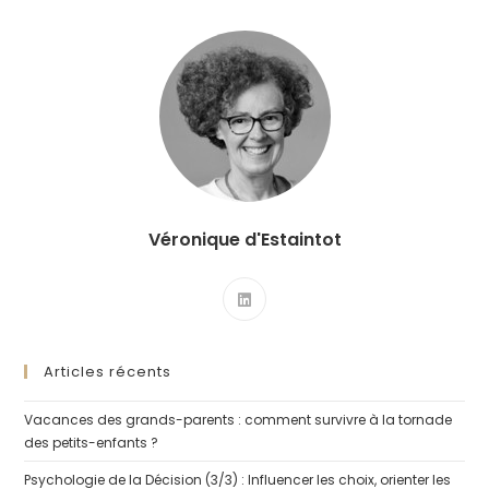
DE
VIE
(1/4)
:
ET
SI
ON
S’INTÉRESSAIT
À
L’INTERDÉPENDANCE
?
Véronique d'Estaintot
Articles récents
Vacances des grands-parents : comment survivre à la tornade
des petits-enfants ?
Psychologie de la Décision (3/3) : Influencer les choix, orienter les