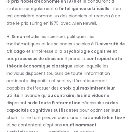
le
prix Nobel d’économie en 1978
et le conduiront à
s’intéresser également à l’
intelligence artificielle
: il en
est considéré comme un des pionniers et recevra à ce
titre le prix Turing en 1975, avec Allen Newell.
H. Simon
étudie les sciences politiques, les
mathématiques et les sciences sociales à l’
Université de
Chicago
et s’intéresse à la
psychologie cognitive
et
aux
processus de décision
. Il prend le
contrepied de la
théorie économique classique
selon laquelle les
individus disposent toujours de toute l’information
pertinente disponible et sont systématiquement
capables d’effectuer des
choix qui maximisent leur
utilité
. Il avance qu’
au contraire, les individus
ne
disposent
ni de toute l’information
nécessaire
ni des
capacités cognitives suffisantes
pour optimiser leurs
choix : ils ne font preuve que d’une
« rationalité limitée »
et se contentent d’options
«
suffisamment