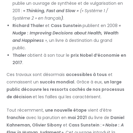
publie un ouvrage de synthèse et de vulgarisation en
2011 :
«
Thinking, Fast and Slow »
(« Système 1 /
Système 2 » en français
)
.
Richard Thaler
et
Cass Sunstein
publient en 2008
«
Nudge : Improving Decisions about Health, Wealth
and Happiness
»
, un livre à destination du grand
public.
Thaler
obtient à son tour le
prix Nobel d’économie
en
2017
.
Ces travaux sont désormais
accessibles à tous
et
connaissent un
succès mondial.
Grâce à eux,
un large
public découvre les ressorts cachés de nos processus
de décision
et les failles qui les caractérisent.
Tout récemment,
une nouvelle étape
vient d’être
franchie
avec la parution en
mai 2021
du livre de
Daniel
Kahneman, Olivier Sibony
et
Cass Sunstein : «
Noise : A
Flaw in Human Judgment
»
. Cet ouvrage introduit la