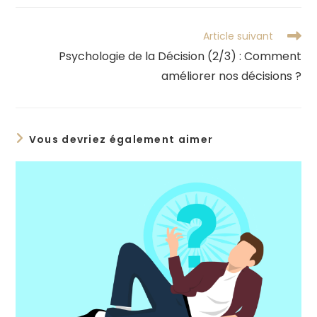
autre
fenêtre
Read
Article suivant
more
Psychologie de la Décision (2/3) : Comment
articles
améliorer nos décisions ?
Vous devriez également aimer