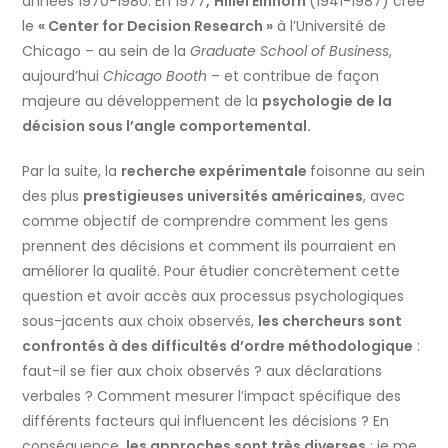
années 1970-1980. En 1977
,
Hillel Einhorn
(1941-1987) crée
le
« Center for Decision Research »
à l’Université de
Chicago – au sein de la
Graduate School of Business
,
aujourd’hui
Chicago Booth
– et contribue de façon
majeure au développement de la
psychologie de la
décision sous l’angle comportemental.
Par la suite, la
recherche expérimentale
foisonne au sein
des plus
prestigieuses universités américaines
, avec
comme objectif de comprendre comment les gens
prennent des décisions et comment ils pourraient en
améliorer la qualité. Pour étudier concrètement cette
question et avoir accès aux processus psychologiques
sous-jacents aux choix observés,
les chercheurs sont
confrontés à des difficultés d’ordre méthodologique
:
faut-il se fier aux choix observés ? aux déclarations
verbales ? Comment mesurer l’impact spécifique des
différents facteurs qui influencent les décisions ? En
conséquence,
les approches sont très diverses
: je me