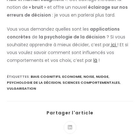
notion de
« bruit
» et offre un nouvel
éclairage sur nos
erreurs de décision
: je vous en parlerai plus tard.
Vous vous demandez quelles sont les
applications
concrètes
de
la psychologie de la décision
? Si vous
souhaitez apprendre à mieux décider, c’est par
ici
! Et si
vous voulez savoir comment sont influencés vos
comportements et vos choix, c’est par
là
!
ÉTIQUETTES
:
BIAIS COGNITIFS
,
ECONOMIE
,
NOISE
,
NUDGE
,
PSYCHOLOGIE DE LA DÉCISION
,
SCIENCES COMPORTEMENTALES
,
VULGARISATION
Partager
Partager l'article
ce
contenu
Ouvrir
dans
une