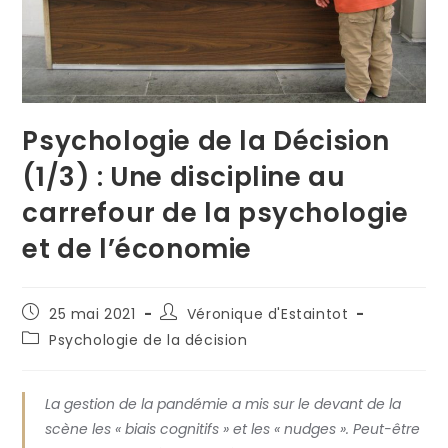
Psychologie de la Décision
(1/3) : Une discipline au
carrefour de la psychologie
et de l’économie
Publication
Auteur/autrice
25 mai 2021
Véronique d'Estaintot
publiée :
de
Post
Psychologie de la décision
la
category:
publication :
La gestion de la pandémie a mis sur le devant de la
scène les « biais cognitifs » et les « nudges ». Peut-être