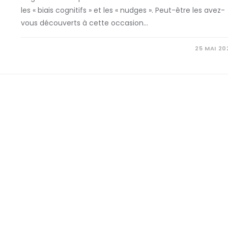
les « biais cognitifs » et les « nudges ». Peut-être les avez-
vous découverts à cette occasion…
SUR
COMMENTAIRES FERMÉS
25 MAI 20
PSYCHOLOGIE
DE
LA
DÉCISION
(1/3)
:
UNE
DISCIPLINE
AU
CARREFOUR
DE
LA
PSYCHOLOGIE
ET
DE
L’ÉCONOMIE